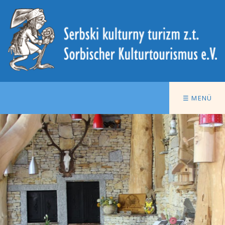
☰ MENÜ