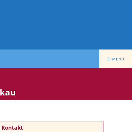
☰ MENÜ
bkau
Kontakt