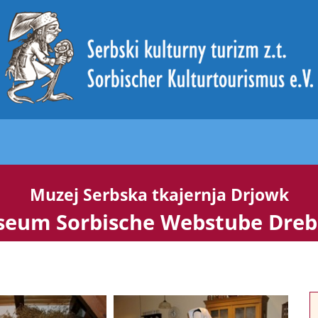
Muzej Serbska tkajernja Drjowk
eum Sorbische Webstube Dre