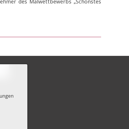
lnehmer des Malwettbewerbs „Schönstes
lungen