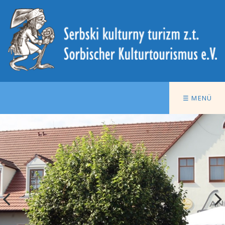
☰ MENÜ