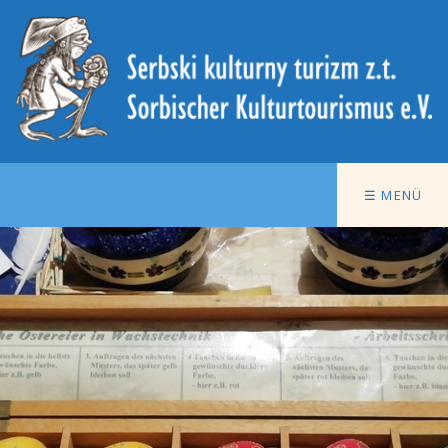
☰ MENÜ