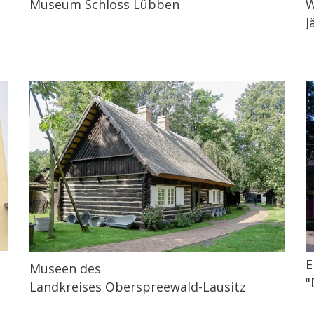
Museum Schloss Lübben
W
J
E
Museen des
"
Landkreises Oberspreewald-Lausitz