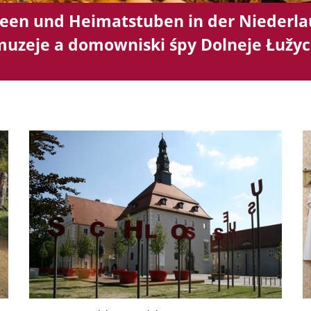
een und Heimatstuben in der Niederlau
uzeje a domowniski śpy Dolneje Łužy