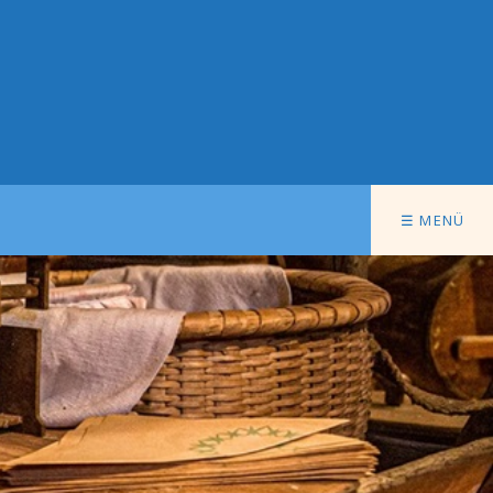
☰ MENÜ