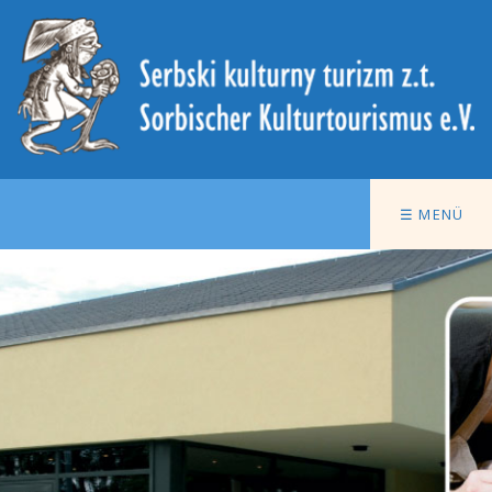
☰ MENÜ