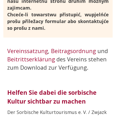
našu internetnu stronu druhim móžnym
zajimcam.
Chceće-li towarstwu přistupić, wupjelńće
prošu přiležacy formular abo skontaktujće
so prošu z nami.
Vereins
satzung
,
Beitragsordnung
und
Beitrittserklärung
des Vereins stehen
zum Download zur Verfügung.
Helfen Sie dabei die sorbische
Kultur sichtbar zu machen
Der Sorbische Kulturtourismus e. V. / Zwjazk