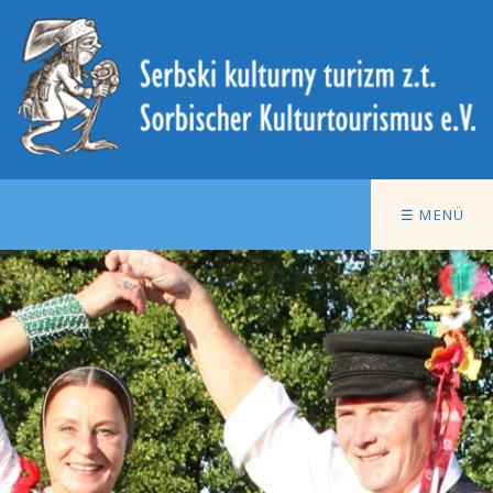
☰ MENÜ