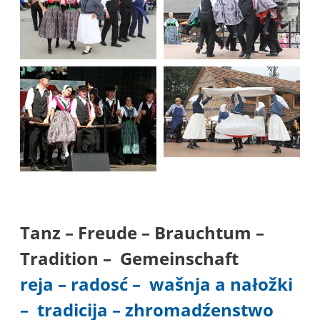
Tanz – Freude – Brauchtum –
Tradition –
Gemeinschaft
reja –
radosć –
wašnja a nałožki
– tradicija – zhromadźenstwo