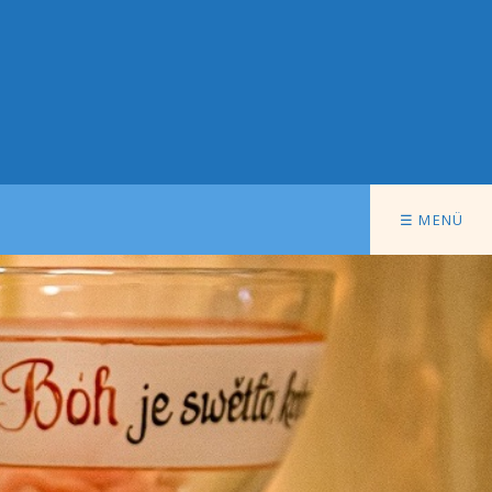
☰ MENÜ