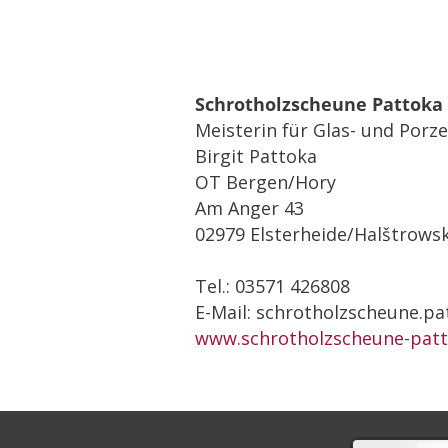
Schrotholzscheune Pattoka 
Meisterin für Glas- und Porz
Birgit Pattoka
OT Bergen/Hory
Am Anger 43
02979 Elsterheide/Halštrows
Tel.: 03571 426808
E-Mail: schrotholzscheune.p
www.schrotholzscheune-patt