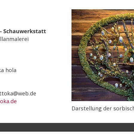
- Schauwerkstatt
ellanmalerei
ka hola
attoka@web.de
oka.de
Darstellung der sorbis